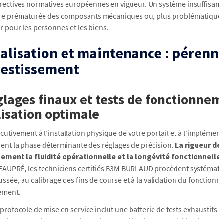
irectives normatives européennes en vigueur. Un système insuffisa
re prématurée des composants mécaniques ou, plus problématique e
 pour les personnes et les biens.
alisation et maintenance : pérenn
vestissement
lages finaux et tests de fonctionne
lisation optimale
utivement à l'installation physique de votre portail et à l'implém
ient la phase déterminante des réglages de précision.
La rigueur d
tement la fluidité opérationnelle et la longévité fonctionnelle
EAUPRÉ, les techniciens certifiés B3M BURLAUD procèdent systémati
ssée, au calibrage des fins de course et à la validation du fonction
ement.
protocole de mise en service inclut une batterie de tests exhaustifs