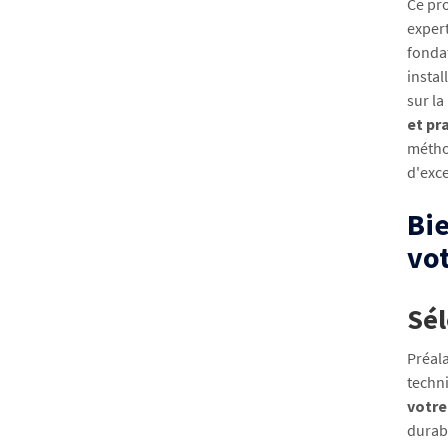
Ce pro
expert
fondat
instal
sur l
et pr
méthod
d'exce
Bie
vot
Sél
Préal
techn
votre
durabi