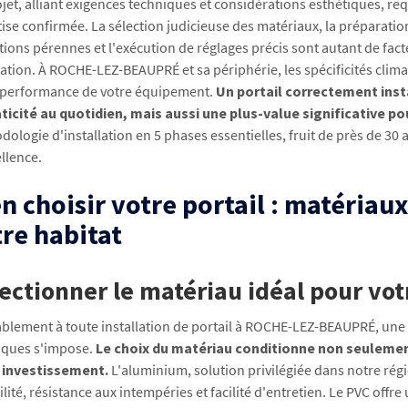
jet, alliant exigences techniques et considérations esthétiques, r
ise confirmée. La sélection judicieuse des matériaux, la préparation
ions pérennes et l'exécution de réglages précis sont autant de fact
lation. À ROCHE-LEZ-BEAUPRÉ et sa périphérie, les spécificités clim
a performance de votre équipement.
Un portail correctement inst
aticité au quotidien, mais aussi une plus-value significative po
ologie d'installation en 5 phases essentielles, fruit de près de 30
llence.
n choisir votre portail : matériaux
re habitat
ectionner le matériau idéal pour v
ablement à toute installation de portail à ROCHE-LEZ-BEAUPRÉ, une
iques s'impose.
Le choix du matériau conditionne non seulement
 investissement.
L'aluminium, solution privilégiée dans notre rég
lité, résistance aux intempéries et facilité d'entretien. Le PVC offr