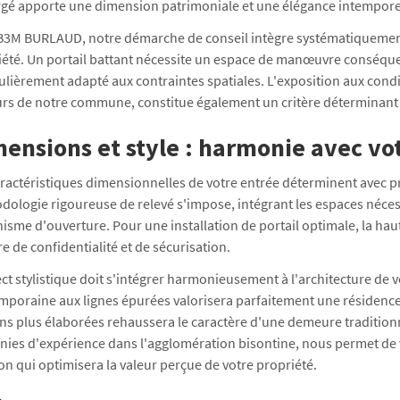
orgé apporte une dimension patrimoniale et une élégance intempore
B3M BURLAUD, notre démarche de conseil intègre systématiquement 
iété. Un portail battant nécessite un espace de manœuvre conséquen
ulièrement adapté aux contraintes spatiales. L'exposition aux condi
urs de notre commune, constitue également un critère déterminan
ensions et style : harmonie avec vo
ractéristiques dimensionnelles de votre entrée déterminent avec pr
ologie rigoureuse de relevé s'impose, intégrant les espaces nécess
sme d'ouverture. Pour une installation de portail optimale, la ha
e de confidentialité et de sécurisation.
ct stylistique doit s'intégrer harmonieusement à l'architecture de 
mporaine aux lignes épurées valorisera parfaitement une résidenc
ons plus élaborées rehaussera le caractère d'une demeure traditionne
nies d'expérience dans l'agglomération bisontine, nous permet de v
on qui optimisera la valeur perçue de votre propriété.