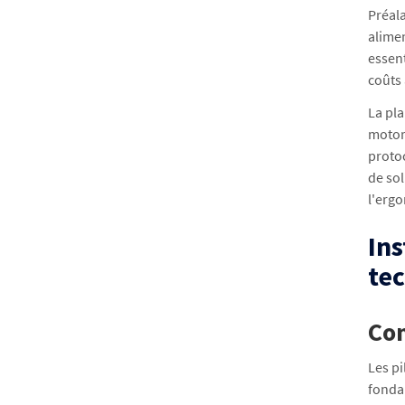
Préala
alime
essen
coûts
La pla
motor
protoc
de so
l'ergo
Ins
tec
Con
Les pi
fonda