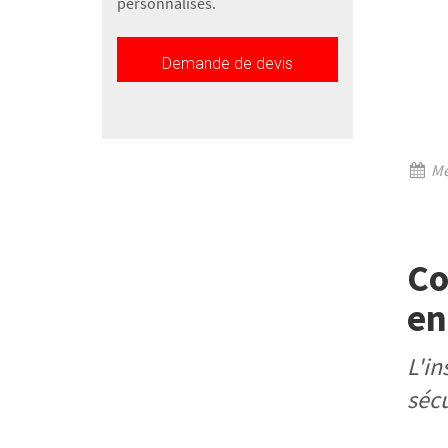
personnalisés.
Demande de devis
Me
Co
en
L'in
sécu