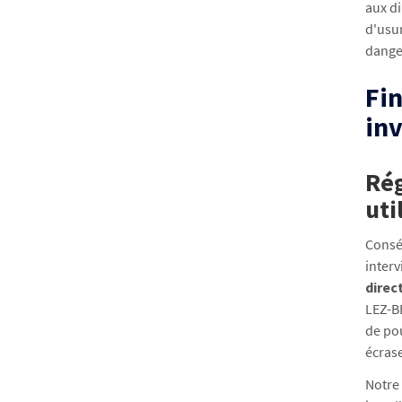
aux d
d'usu
danger
Fin
in
Rég
uti
Conséc
interv
direc
LEZ-B
de pou
écras
Notre 