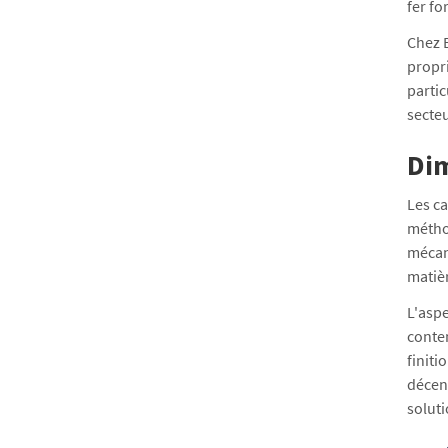
fer f
Chez 
propr
partic
secte
Dim
Les ca
méthod
mécani
matièr
L'aspe
conte
finiti
décen
soluti