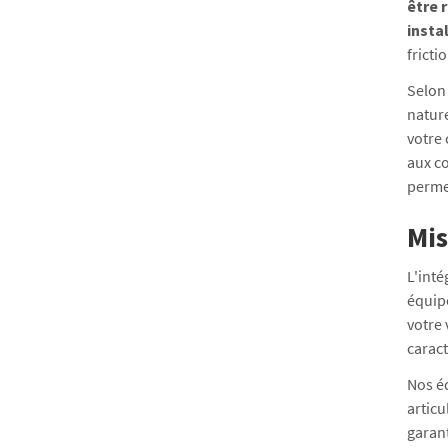
être 
insta
frict
Selon 
nature
votre
aux c
permet
Mis
L'inté
équipe
votre 
caract
Nos é
articu
garan