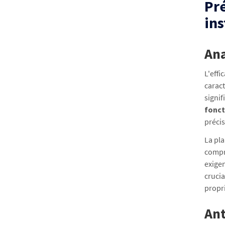
Pré
ins
Ana
L'effi
carac
signif
fonct
précis
La pla
compro
exigen
crucia
propri
Ant