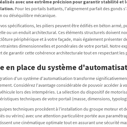
réalisés avec une extrême précision pour garantir stabilité et
llation.
Pour les portails battants, l'alignement parfait des gonds 
ion ou déséquilibre mécanique.
vos spécifications, les piliers peuvent être édifiés en béton armé, 
lle ou un enduit architectural. Ces éléments structurels doivent n
 clôture périphérique et à votre façade, mais également présenter 
ontraintes dimensionnelles et pondérales de votre portail. Notre e
 de garantir cette cohérence architecturale tout en respectant les
e en place du système d'automatisati
gration d'un système d'automatisation transforme significativement 
ment. Considérez l'avantage considérable de pouvoir accéder à votr
véhicule lors des intempéries. La sélection du dispositif de motori
éristiques techniques de votre portail (masse, dimensions, typologi
quipes techniques procèdent à l'installation du groupe moteur et d
lés ou vérins) avec une attention particulière portée aux paramétr
tissent une cinématique optimale tout en assurant une sécurité ma